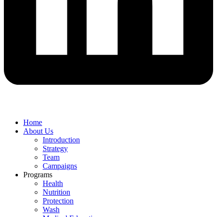
Home
About Us
Introduction
Strategy
Team
Campaigns
Programs
Health
Nutrition
Protection
Wash