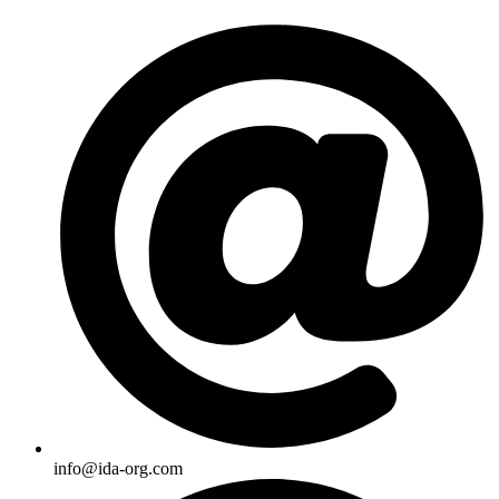
Skip
to
content
info@ida-org.com