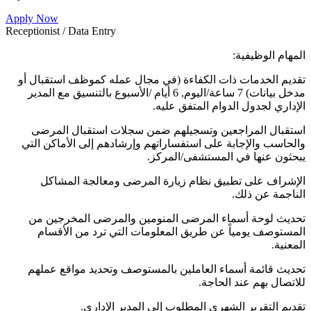
Apply Now
Receptionist / Data Entry
المهام الوظيفية:
تقديم الخدمات ذات الكفاءة (في مجال عمله كموظف استقبال أو
مدخل بيانات) 7 ساعة/اليوم, 6 أيام /الأسبوع بالتنسيق مع المدير
الإداري لجدول الدوام المتفق عليه.
استقبال المراجعين وتسجيلهم ضمن سجلات استقبال المرضى
والحاسب والإجابة على استفساراتهم وإرشادهم إلى الأماكن التي
يبحثون عنها في المستشفى/المركز.
الإشراف على تطبيق نظام زيارة المرضى ومعالجة المشاكل
الناجمة عن ذلك.
تحديث لوحة أسماء المرضى المنومين والمرضى المخرجين من
المستوصف يومياً عن طريق المعلومات التي ترد من الأقسام
المعنية.
تحديث قائمة أسماء العاملين بالمستوصف وتحديد مواقع عملهم
للاتصال بهم عند الحاجة.
تقديم التقرير الشهري المطلوب إلى المدير الإداري.