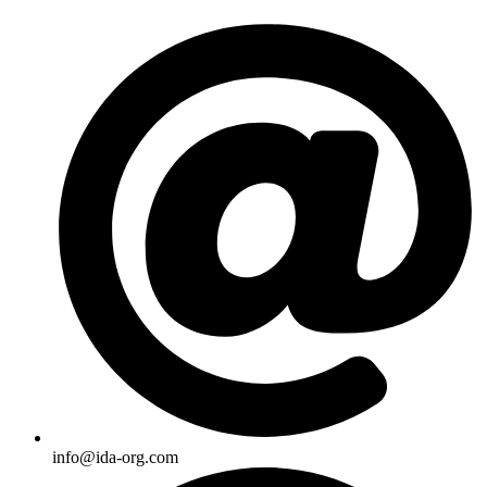
Skip
to
content
info@ida-org.com