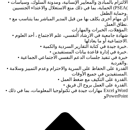
• الالتزام بالمبادئ والمعاییر الإنسانیة، ومدونة السلوك، وسیاسات
الحمایة، بما في ذلك منع الاستغلال والاعتداء الجنسیین (PSEA(
وحمایة الطفل.
• أي مھام أخرى یكلف بھا من قبل المدیر المباشر بما یتناسب مع
نطاق العمل.
المؤھلات، الخبرات والمھارات:
• شھادة جامعیة في الارشاد النفسي، علم الاجتماع ، أحد العلوم
الاجتماعیة أو ما یعادلھا.
• خبرة جیدة في كتابة التقاریر السردیة والكمیة.
• خبرة في إدارة قاعدة بیانات المستفیدین.
• خبرة في تنفیذ جلسات الدعم النفسي الاجتماعي الجماعیة
والفردیة.
• القدرة على الحفاظ على السریة والاحترام وعدم التمییز وسلامة
المستفیدین في جمیع الأوقات.
• القدرة على التكیف مع ضغط العمل.
• القدرة على العمل بروح ال فریق.
• مھارات جیدة في تكنولوجیا المعلومات، بما في ذلك Excel وWord
وPowerPoint