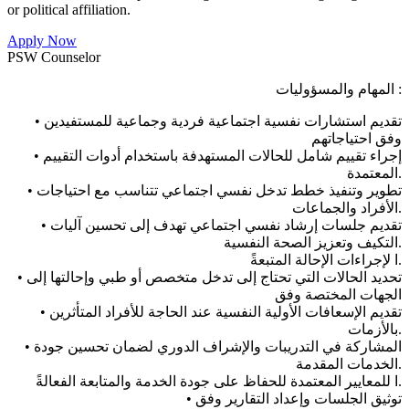
or political affiliation.
Apply Now
PSW Counselor
المھام والمسؤولیات :
• تقدیم استشارات نفسیة اجتماعیة فردیة وجماعیة للمستفیدین
وفق احتياجاتهم
• إجراء تقییم شامل للحالات المستھدفة باستخدام أدوات التقییم
المعتمدة.
• تطویر وتنفیذ خطط تدخل نفسي اجتماعي تتناسب مع احتیاجات
الأفراد والجماعات.
• تقدیم جلسات إرشاد نفسي اجتماعي تھدف إلى تحسین آلیات
التكیف وتعزیز الصحة النفسیة.
ًا لإجراءات الإحالة المتبعة.
• تحدید الحالات التي تحتاج إلى تدخل متخصص أو طبي وإحالتھا إلى
الجھات المختصة وفق
• تقدیم الإسعافات الأولیة النفسیة عند الحاجة للأفراد المتأثرین
بالأزمات.
• المشاركة في التدریبات والإشراف الدوري لضمان تحسین جودة
الخدمات المقدمة.
ًا للمعاییر المعتمدة للحفاظ على جودة الخدمة والمتابعة الفعالة.
• توثیق الجلسات وإعداد التقاریر وفق