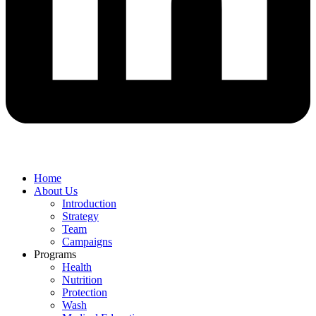
Home
About Us
Introduction
Strategy
Team
Campaigns
Programs
Health
Nutrition
Protection
Wash