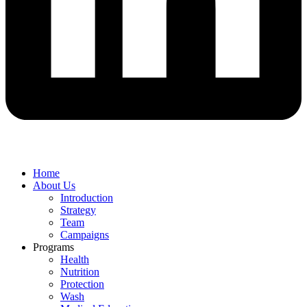
Home
About Us
Introduction
Strategy
Team
Campaigns
Programs
Health
Nutrition
Protection
Wash