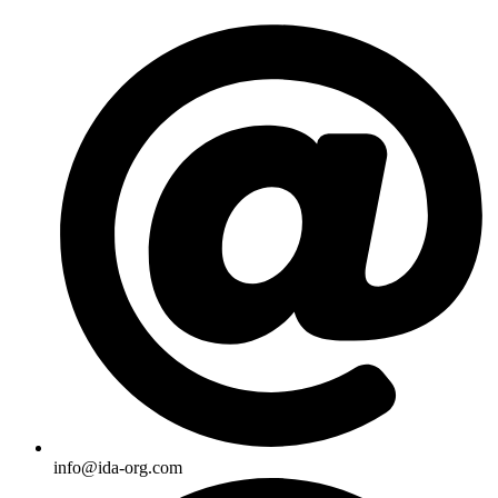
Skip
to
content
info@ida-org.com