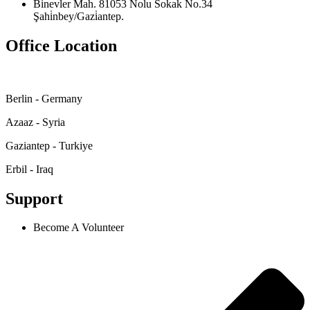
Bi̇nevler Mah. 81053 Nolu Sokak No.34
Şahi̇nbey/Gazi̇antep.
Office Location
Berlin - Germany
Azaaz - Syria
Gaziantep - Turkiye
Erbil - Iraq
Support
Become A Volunteer