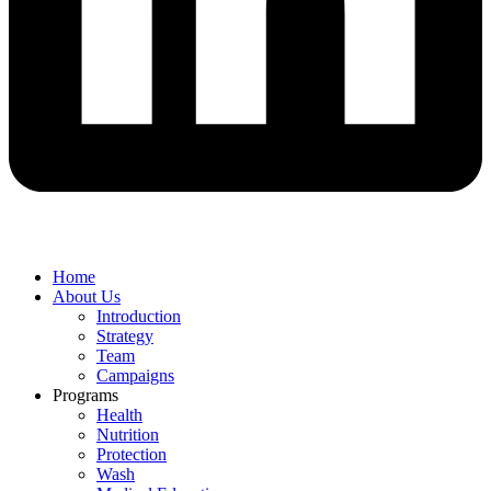
Home
About Us
Introduction
Strategy
Team
Campaigns
Programs
Health
Nutrition
Protection
Wash