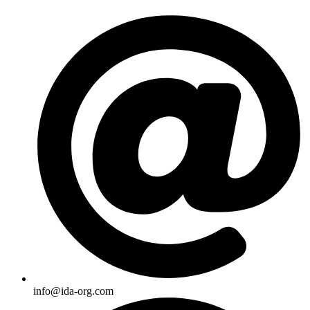
Skip
to
content
info@ida-org.com