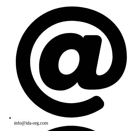
Skip
to
content
info@ida-org.com