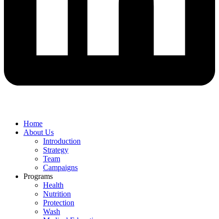
Home
About Us
Introduction
Strategy
Team
Campaigns
Programs
Health
Nutrition
Protection
Wash