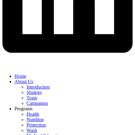
Home
About Us
Introduction
Strategy
Team
Campaigns
Programs
Health
Nutrition
Protection
Wash