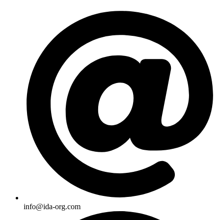
Skip
to
content
info@ida-org.com