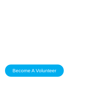
Don’t miss out on the opportunity to stay
informed and engaged with our organization’s
endeavors to promote better healthcare
practices and outcomes, join us today and be
part of our community dedicated to advancing
medical care and improving health outcomes
for all.
Become A Volunteer