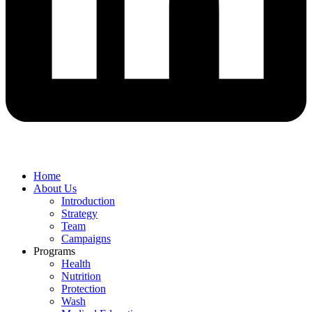
Home
About Us
Introduction
Strategy
Team
Campaigns
Programs
Health
Nutrition
Protection
Wash