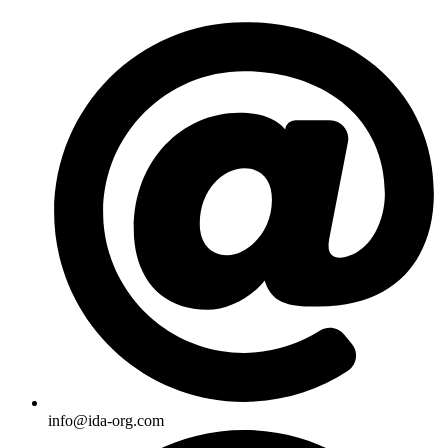
Skip
to
content
info@ida-org.com