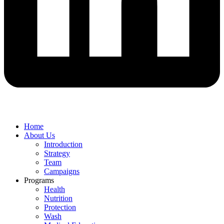
Home
About Us
Introduction
Strategy
Team
Campaigns
Programs
Health
Nutrition
Protection
Wash