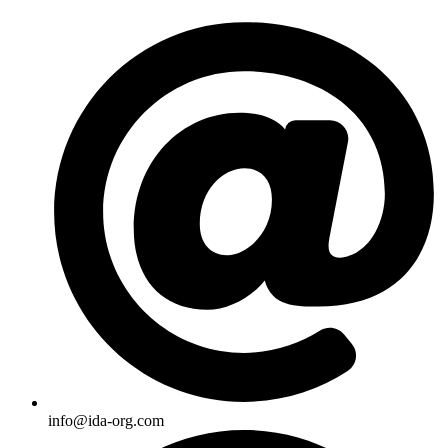
Skip
to
content
info@ida-org.com